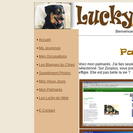
Bienvenue 
•
Accueil
•
Ma Jeunesse
•
Mes Occupations
Voici mon palmarés. J'ai fais seul
•
Les Blagues du Chien
sélectonné. Sur Zooplus, vous p
effigie. Elle est pas belle la vie ?
•
Supplément Photos
•
Mes Vieux Jours
•
Mon Palmarés
•
Les Lucky du Web
•
E-Contact