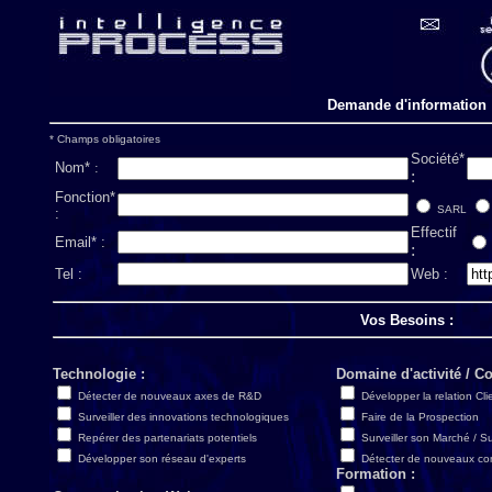
Demande d'information
* Champs obligatoires
Société*
Nom*
:
:
Fonction*
SARL
:
Effectif
Email* :
:
Tel :
Web :
Vos Besoins :
Technologie :
Domaine d'activité / C
Détecter de nouveaux axes de R&D
Développer la relation Cli
Surveiller des innovations technologiques
Faire de la Prospection
Repérer des partenariats potentiels
Surveiller son Marché / S
Développer son réseau d'experts
Détecter de nouveaux co
Formation :